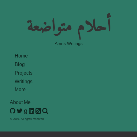
أحلام متواضعة
Amr's Writings
Home
Blog
Projects
Writings
More
About Me
g
© 2019. All rights reserved.